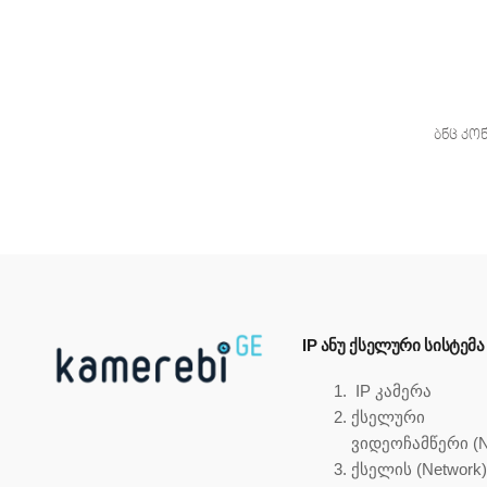
ბნც კო
IP ᲐᲜᲣ ᲥᲡᲔᲚᲣᲠᲘ ᲡᲘᲡᲢᲔᲛᲐ
IP კამერა
ქსელური
ვიდეოჩამწერი (
ქსელის (Network