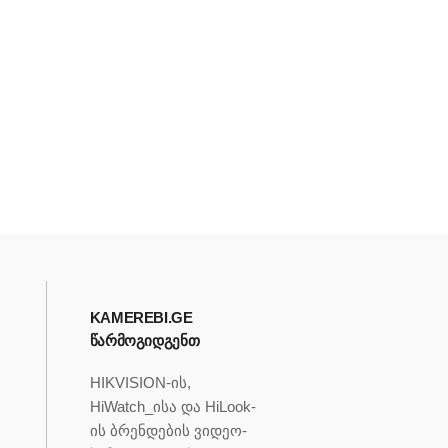
KAMEREBI.GE
ᲬᲐᲠᲛᲝᲒᲘᲓᲒᲔᲜᲗ
HIKVISION-ის,
HiWatch_ისა და HiLook-
ის ბრენდების ვიდეო-