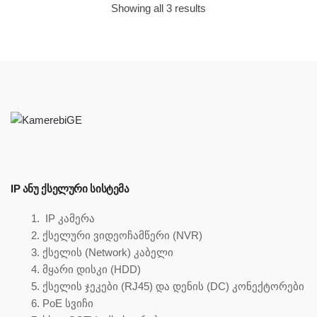
Sorted
Showing all 3 results
by
price:
low
to
high
IP ᲐᲜᲣ ᲥᲡᲔᲚᲣᲠᲘ ᲡᲘᲡᲢᲔᲛᲐ
IP კამერა
ქსელური ვიდეოჩამწერი (NVR)
ქსელის (Network) კაბელი
მყარი დისკი (HDD)
ქსელის ჯეკები (RJ45) და დენის (DC) კონექტორები
PoE სვიჩი