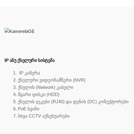
IP ᲐᲜᲣ ᲥᲡᲔᲚᲣᲠᲘ ᲡᲘᲡᲢᲔᲛᲐ
IP კამერა
ქსელური ვიდეოჩამწერი (NVR)
ქსელის (Network) კაბელი
მყარი დისკი (HDD)
ქსელის ჯეკები (RJ45) და დენის (DC) კონექტორები
PoE სვიჩი
სხვა CCTV აქსესუარები