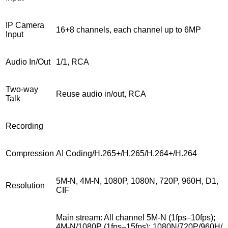
IP Camera
16+8 channels, each channel up to 6MP
Input
Audio In/Out
1/1, RCA
Two-way
Reuse audio in/out, RCA
Talk
Recording
Compression
AI Coding/H.265+/H.265/H.264+/H.264
5M-N, 4M-N, 1080P, 1080N, 720P, 960H, D1,
Resolution
CIF
Main stream: All channel 5M-N (1fps–10fps);
4M-N/1080P (1fps–15fps); 1080N/720P/960H/