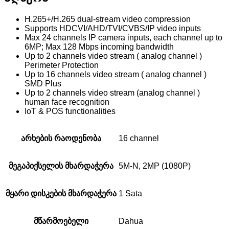
H.265+/H.265 dual-stream video compression
Supports HDCVI/AHD/TVI/CVBS/IP video inputs
Max 24 channels IP camera inputs, each channel up to
6MP; Max 128 Mbps incoming bandwidth
Up to 2 channels video stream ( analog channel )
Perimeter Protection
Up to 16 channels video stream ( analog channel )
SMD Plus
Up to 2 channels video stream (analog channel )
human face recognition
IoT & POS functionalities
არხების რაოდენობა
16 channel
მეგაპიქსელის მხარდაჭერა
5M-N, 2MP (1080P)
მყარი დისკების მხარდაჭერა
1 Sata
მწარმოებელი
Dahua