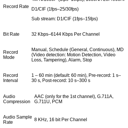
Record Rate
D1/CIF (1fps–25/30fps)
Sub stream: D1/CIF (1fps–15fps)
Bit Rate
32 Kbps–6144 Kbps Per Channel
Manual, Schedule (General, Continuous), MD
Record
(Video detection: Motion Detection, Video
Mode
Loss, Tampering), Alarm, Stop
Record
1 – 60 min (default: 60 min), Pre-record: 1 s–
Interval
30 s, Post-record: 10 s–300 s
Audio
AAC (only for the 1st channel), G.711A,
Compression
G.711U, PCM
Audio Sample
8 KHz, 16 bit Per Channel
Rate