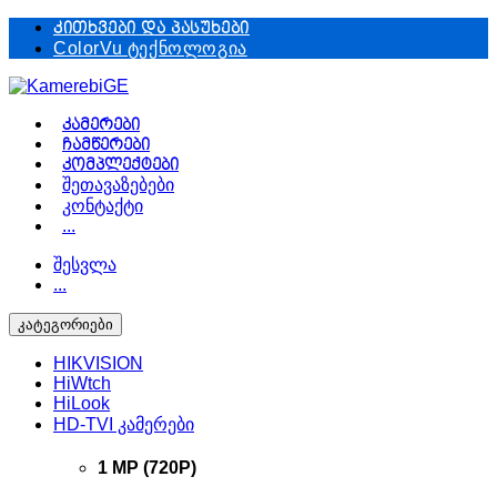
Skip
Skip
კითხვები და პასუხები
to
to
ColorVu ტექნოლოგია
navigation
content
კამერები
ჩამწერები
კომპლექტები
შეთავაზებები
კონტაქტი
...
შესვლა
...
კატეგორიები
HIKVISION
HiWtch
HiLook
HD-TVI კამერები
1 MP (720P)