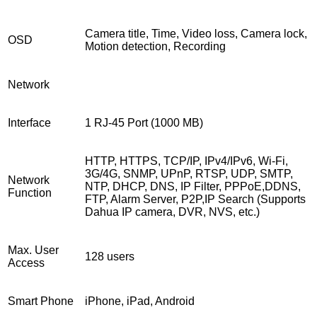
Camera title, Time, Video loss, Camera lock,
OSD
Motion detection, Recording
Network
Interface
1 RJ-45 Port (1000 MB)
HTTP, HTTPS, TCP/IP, IPv4/IPv6, Wi-Fi,
3G/4G, SNMP, UPnP, RTSP, UDP, SMTP,
Network
NTP, DHCP, DNS, IP Filter, PPPoE,DDNS,
Function
FTP, Alarm Server, P2P,IP Search (Supports
Dahua IP camera, DVR, NVS, etc.)
Max. User
128 users
Access
Smart Phone
iPhone, iPad, Android