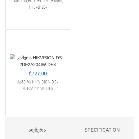
კამერა,ECO, HD TVI ,Hilook,
THC-B120-
PIC,2.8mm,2MP,Fix,Bullet,IR25m,I
P67
₾
727.00
კამერა HIKVISION DS-
2DE2A204IW-DE3
ᲐᲦᲬᲔᲠᲐ
SPECIFICATION