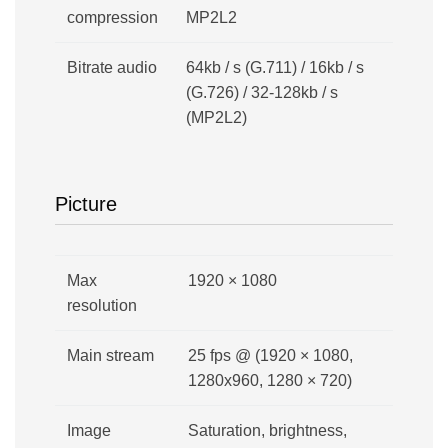
compression
MP2L2
Bitrate audio
64kb / s (G.711) / 16kb / s
(G.726) / 32-128kb / s
(MP2L2)
Picture
Max
1920 × 1080
resolution
Main stream
25 fps @ (1920 × 1080,
1280х960, 1280 × 720)
Image
Saturation, brightness,