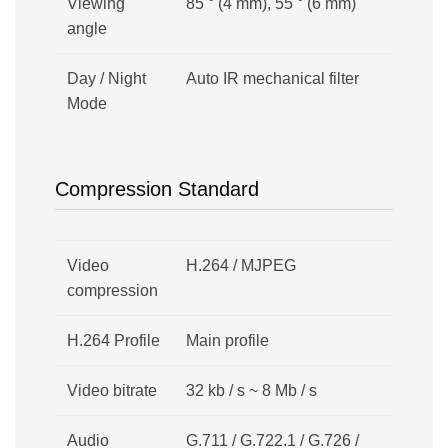
Viewing
85 ° (4 mm), 55 ° (6 mm)
angle
Day / Night
Auto IR mechanical filter
Mode
Compression Standard
Video
H.264 / MJPEG
compression
H.264 Profile
Main profile
Video bitrate
32 kb / s ~ 8 Mb / s
Audio
G.711 / G.722.1 / G.726 /