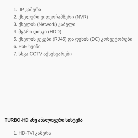
IP კამერა
ქსელური ვიდეოჩამწერი (NVR)
ქსელის (Network) კაბელი
მყარი დისკი (HDD)
ქსელის ჯეკები (RJ45) და დენის (DC) კონექტორები
PoE სვიჩი
სხვა CCTV აქსესუარები
TURBO-HD ᲐᲜᲣ ᲐᲜᲐᲚᲝᲒᲣᲠᲘ ᲡᲘᲡᲢᲔᲛᲐ
HD-TVI კამერა