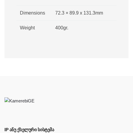
Dimensions
72.3 × 89.9 x 131.3mm
Weight
400gr.
IP ᲐᲜᲣ ᲥᲡᲔᲚᲣᲠᲘ ᲡᲘᲡᲢᲔᲛᲐ