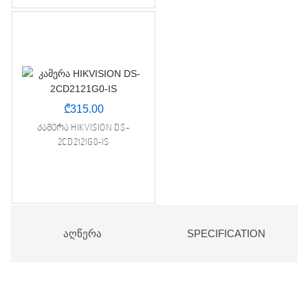
₾
315.00
კამერა HIKVISION DS-
2CD2121G0-IS
ᲐᲦᲬᲔᲠᲐ
SPECIFICATION