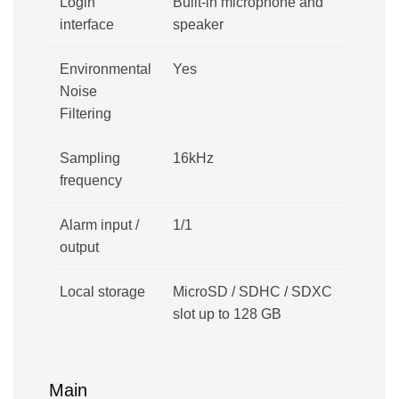
Login
Built-in microphone and
interface
speaker
Environmental
Yes
Noise
Filtering
Sampling
16kHz
frequency
Alarm input /
1/1
output
Local storage
MicroSD / SDHC / SDXC
slot up to 128 GB
Main