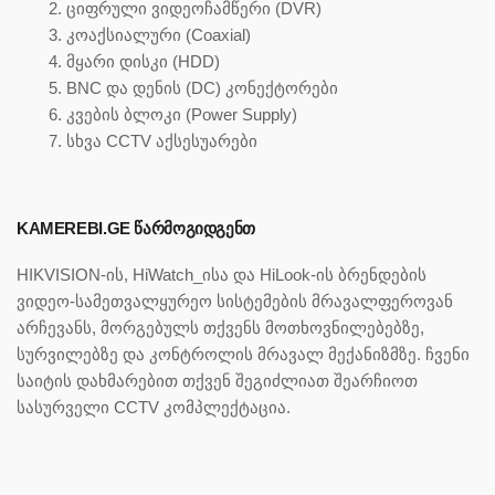
ციფრული ვიდეოჩამწერი (DVR)
კოაქსიალური (Coaxial)
მყარი დისკი (HDD)
BNC და დენის (DC) კონექტორები
კვების ბლოკი (Power Supply)
სხვა CCTV აქსესუარები
KAMEREBI.GE ᲬᲐᲠᲛᲝᲒᲘᲓᲒᲔᲜᲗ
HIKVISION-ის, HiWatch_ისა და HiLook-ის ბრენდების
ვიდეო-სამეთვალყურეო სისტემების მრავალფეროვან
არჩევანს, მორგებულს თქვენს მოთხოვნილებებზე,
სურვილებზე და კონტროლის მრავალ მექანიზმზე. ჩვენი
საიტის დახმარებით თქვენ შეგიძლიათ შეარჩიოთ
სასურველი CCTV კომპლექტაცია.