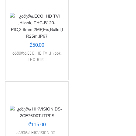
₾
50.00
კამერა,ECO, HD TVI ,Hilook,
THC-B120-
PIC,2.8mm,2MP,Fix,Bullet,IR25m,I
P67
₾
115.00
კამერა HIKVISION DS-