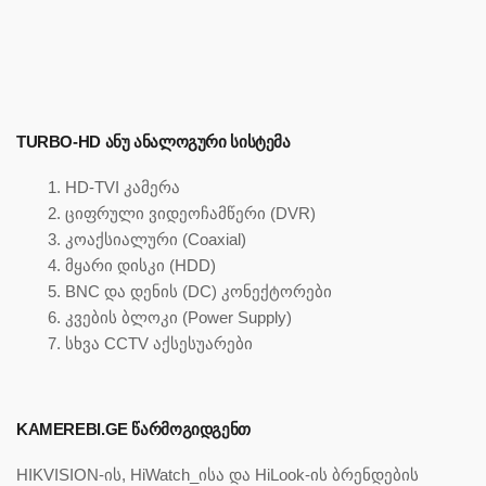
TURBO-HD ᲐᲜᲣ ᲐᲜᲐᲚᲝᲒᲣᲠᲘ ᲡᲘᲡᲢᲔᲛᲐ
HD-TVI კამერა
ციფრული ვიდეოჩამწერი (DVR)
კოაქსიალური (Coaxial)
მყარი დისკი (HDD)
BNC და დენის (DC) კონექტორები
კვების ბლოკი (Power Supply)
სხვა CCTV აქსესუარები
KAMEREBI.GE ᲬᲐᲠᲛᲝᲒᲘᲓᲒᲔᲜᲗ
HIKVISION-ის, HiWatch_ისა და HiLook-ის ბრენდების