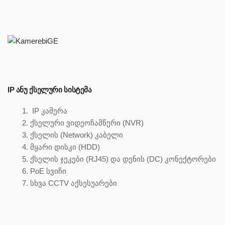
IP ᲐᲜᲣ ᲥᲡᲔᲚᲣᲠᲘ ᲡᲘᲡᲢᲔᲛᲐ
IP კამერა
ქსელური ვიდეოჩამწერი (NVR)
ქსელის (Network) კაბელი
მყარი დისკი (HDD)
ქსელის ჯეკები (RJ45) და დენის (DC) კონექტორები
PoE სვიჩი
სხვა CCTV აქსესუარები