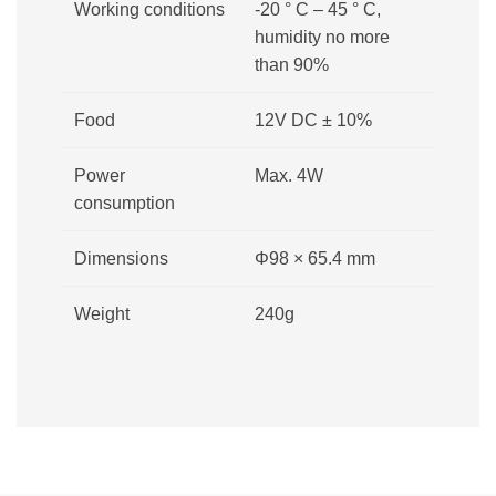
Working conditions
-20 ° С – 45 ° С,
humidity no more
than 90%
Food
12V DC ± 10%
Power
Max. 4W
consumption
Dimensions
Φ98 × 65.4 mm
Weight
240g