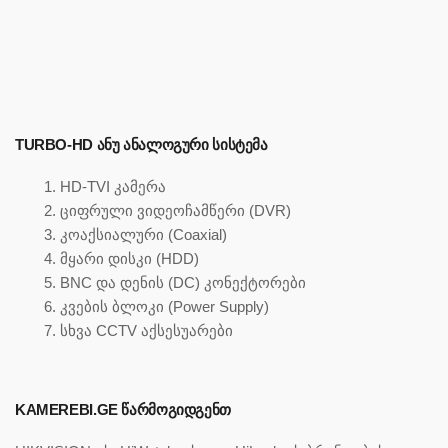
TURBO-HD ᲐᲜᲣ ᲐᲜᲐᲚᲝᲒᲣᲠᲘ ᲡᲘᲡᲢᲔᲛᲐ
HD-TVI კამერა
ციფრული ვიდეოჩამწერი (DVR)
კოაქსიალური (Coaxial)
მყარი დისკი (HDD)
BNC და დენის (DC) კონექტორები
კვების ბლოკი (Power Supply)
სხვა CCTV აქსესუარები
KAMEREBI.GE ᲬᲐᲠᲛᲝᲒᲘᲓᲒᲔᲜᲗ