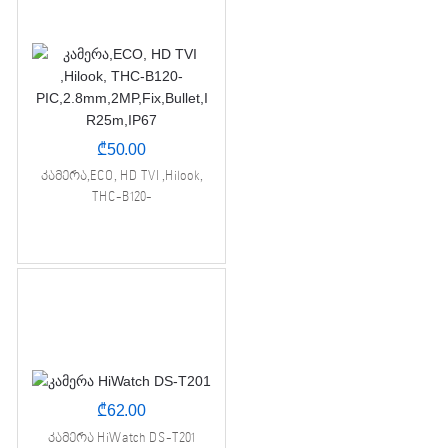
₾
50.00
კამერა,ECO, HD TVI ,Hilook,
THC-B120-
PIC,2.8mm,2MP,Fix,Bullet,IR25m,I
P67
₾
62.00
კამერა HiWatch DS-T201