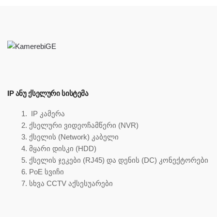
IP ᲐᲜᲣ ᲥᲡᲔᲚᲣᲠᲘ ᲡᲘᲡᲢᲔᲛᲐ
IP კამერა
ქსელური ვიდეოჩამწერი (NVR)
ქსელის (Network) კაბელი
მყარი დისკი (HDD)
ქსელის ჯეკები (RJ45) და დენის (DC) კონექტორები
PoE სვიჩი
სხვა CCTV აქსესუარები