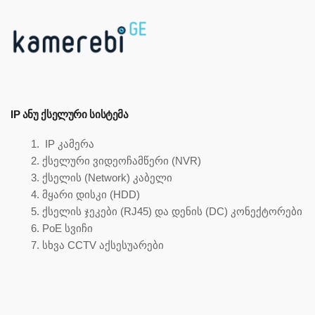
IP ᲐᲜᲣ ᲥᲡᲔᲚᲣᲠᲘ ᲡᲘᲡᲢᲔᲛᲐ
IP კამერა
ქსელური ვიდეოჩამწერი (NVR)
ქსელის (Network) კაბელი
მყარი დისკი (HDD)
ქსელის ჯეკები (RJ45) და დენის (DC) კონექტორები
PoE სვიჩი
სხვა CCTV აქსესუარები