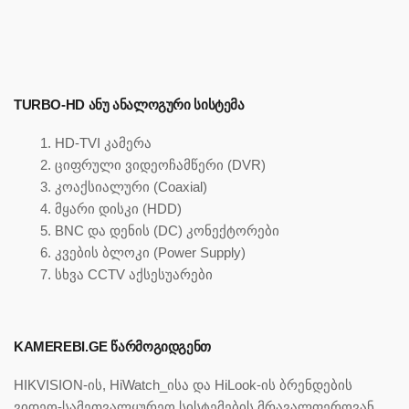
TURBO-HD ᲐᲜᲣ ᲐᲜᲐᲚᲝᲒᲣᲠᲘ ᲡᲘᲡᲢᲔᲛᲐ
HD-TVI კამერა
ციფრული ვიდეოჩამწერი (DVR)
კოაქსიალური (Coaxial)
მყარი დისკი (HDD)
BNC და დენის (DC) კონექტორები
კვების ბლოკი (Power Supply)
სხვა CCTV აქსესუარები
KAMEREBI.GE ᲬᲐᲠᲛᲝᲒᲘᲓᲒᲔᲜᲗ
HIKVISION-ის, HiWatch_ისა და HiLook-ის ბრენდების
ვიდეო-სამეთვალყურეო სისტემების მრავალფეროვან