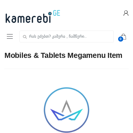
Skip
Skip
to
to
navigation
content
ძებნა:
0
Mobiles & Tablets Megamenu Item