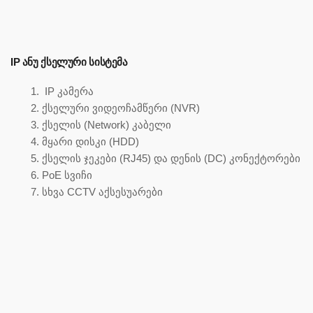
IP ᲐᲜᲣ ᲥᲡᲔᲚᲣᲠᲘ ᲡᲘᲡᲢᲔᲛᲐ
IP კამერა
ქსელური ვიდეოჩამწერი (NVR)
ქსელის (Network) კაბელი
მყარი დისკი (HDD)
ქსელის ჯეკები (RJ45) და დენის (DC) კონექტორები
PoE სვიჩი
სხვა CCTV აქსესუარები