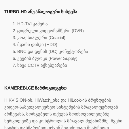
TURBO-HD ᲐᲜᲣ ᲐᲜᲐᲚᲝᲒᲣᲠᲘ ᲡᲘᲡᲢᲔᲛᲐ
HD-TVI კამერა
ციფრული ვიდეოჩამწერი (DVR)
კოაქსიალური (Coaxial)
მყარი დისკი (HDD)
BNC და დენის (DC) კონექტორები
კვების ბლოკი (Power Supply)
სხვა CCTV აქსესუარები
KAMEREBI.GE ᲬᲐᲠᲛᲝᲒᲘᲓᲒᲔᲜᲗ
HIKVISION-ის, HiWatch_ისა და HiLook-ის ბრენდების
ვიდეო-სამეთვალყურეო სისტემების მრავალფეროვან
არჩევანს, მორგებულს თქვენს მოთხოვნილებებზე,
სურვილებზე და კონტროლის მრავალ მექანიზმზე. ჩვენი
საიტის დახმარებით თქვენ შეგიძლიათ შეარჩიოთ