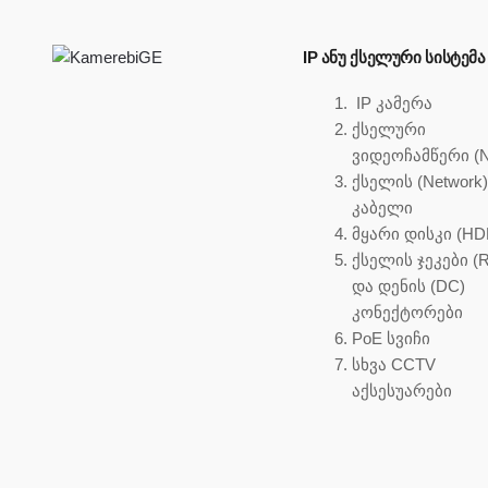
IP ᲐᲜᲣ ᲥᲡᲔᲚᲣᲠᲘ ᲡᲘᲡᲢᲔᲛᲐ
IP კამერა
ქსელური
ვიდეოჩამწერი (
ქსელის (Network
კაბელი
მყარი დისკი (HD
ქსელის ჯეკები (R
და დენის (DC)
კონექტორები
PoE სვიჩი
სხვა CCTV
აქსესუარები