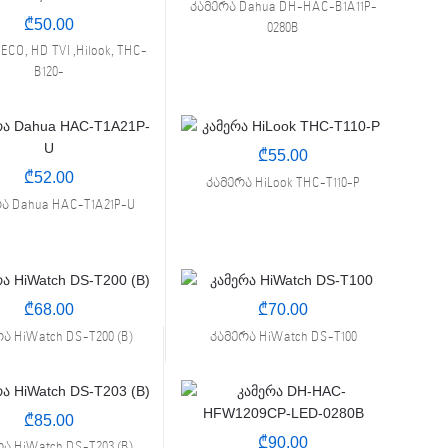
კამერა Dahua DH-HAC-B1A11P-
₾
50.00
0280B
ECO, HD TVI ,Hilook, THC-
B120-
m,2MP,Fix,Bullet,IR25m,IP67
₾
55.00
₾
52.00
კამერა HiLook THC-T110-P
ა Dahua HAC-T1A21P-U
₾
68.00
₾
70.00
ა HiWatch DS-T200 (B)
კამერა HiWatch DS-T100
₾
85.00
₾
90.00
ა HiWatch DS-T203 (B)