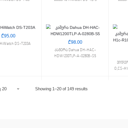
₾
95.00
₾
98.00
HiWatch DS-T203A
კამერა Dahua DH-HAC-
HDW1200TLP-A-0280B-S5
ვიდეო 
O,CS-H1
Sorted
Showing 1–20 of 149 results
by
price:
low
to
high