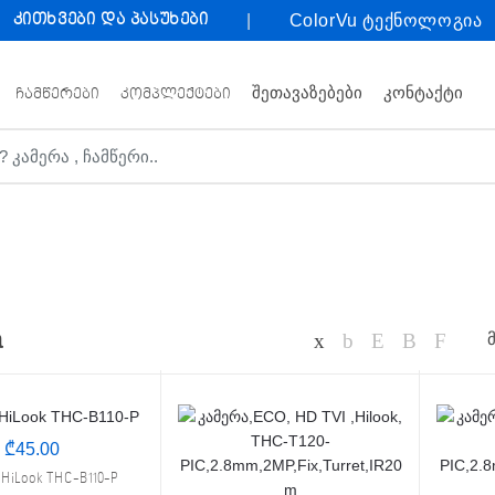
კითხვები და პასუხები
ColorVu ტექნოლოგია
ᲨᲔᲗᲐᲕᲐᲖᲔᲑᲔᲑᲘ
ᲙᲝᲜᲢᲐᲥᲢᲘ
ᲩᲐᲛᲬᲔᲠᲔᲑᲘ
ᲙᲝᲛᲞᲚᲔᲥᲢᲔᲑᲘ
a
₾
45.00
HiLook THC-B110-P