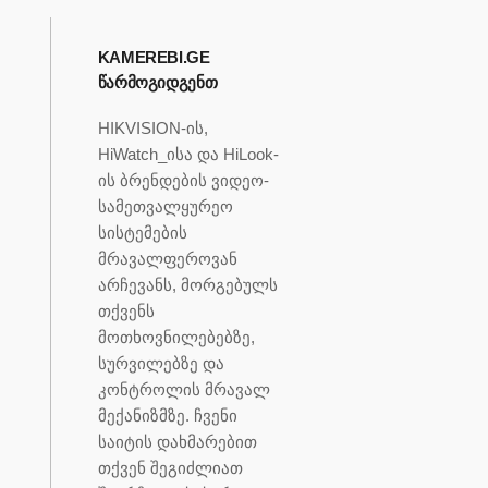
KAMEREBI.GE
ᲬᲐᲠᲛᲝᲒᲘᲓᲒᲔᲜᲗ
HIKVISION-ის,
HiWatch_ისა და HiLook-
ის ბრენდების ვიდეო-
სამეთვალყურეო
სისტემების
მრავალფეროვან
არჩევანს, მორგებულს
თქვენს
მოთხოვნილებებზე,
სურვილებზე და
კონტროლის მრავალ
მექანიზმზე. ჩვენი
საიტის დახმარებით
თქვენ შეგიძლიათ