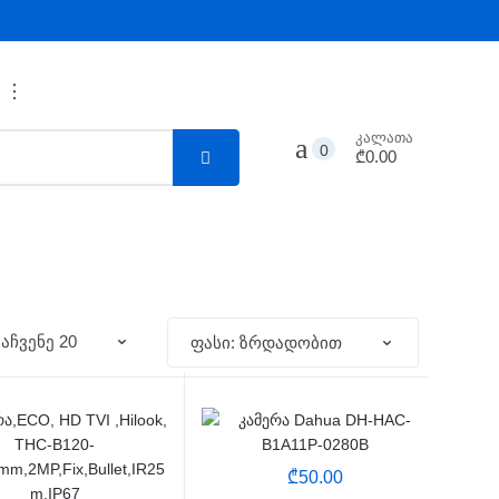
...
კალათა
0
₾0.00
₾
50.00