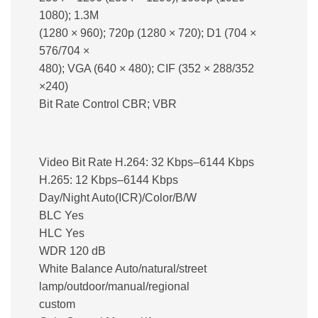
1080); 1.3M
(1280 × 960); 720p (1280 × 720); D1 (704 ×
576/704 ×
480); VGA (640 × 480); CIF (352 × 288/352
×240)
Bit Rate Control CBR; VBR
Video Bit Rate H.264: 32 Kbps–6144 Kbps
H.265: 12 Kbps–6144 Kbps
Day/Night Auto(ICR)/Color/B/W
BLC Yes
HLC Yes
WDR 120 dB
White Balance Auto/natural/street
lamp/outdoor/manual/regional
custom