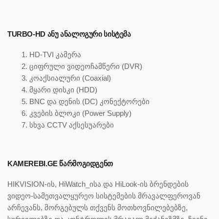
TURBO-HD ᲐᲜᲣ ᲐᲜᲐᲚᲝᲒᲣᲠᲘ ᲡᲘᲡᲢᲔᲛᲐ
HD-TVI კამერა
ციფრული ვიდეოჩამწერი (DVR)
კოაქსიალური (Coaxial)
მყარი დისკი (HDD)
BNC და დენის (DC) კონექტორები
კვების ბლოკი (Power Supply)
სხვა CCTV აქსესუარები
KAMEREBI.GE ᲬᲐᲠᲛᲝᲒᲘᲓᲒᲔᲜᲗ
HIKVISION-ის, HiWatch_ისა და HiLook-ის ბრენდების
ვიდეო-სამეთვალყურეო სისტემების მრავალფეროვან
არჩევანს, მორგებულს თქვენს მოთხოვნილებებზე,