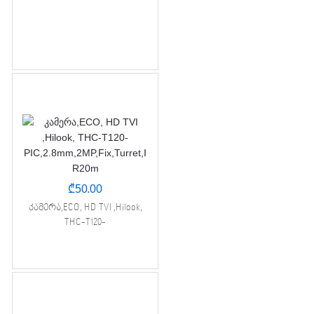
₾
50.00
კამერა,ECO, HD TVI ,Hilook,
THC-T120-
PIC,2.8mm,2MP,Fix,Turret,IR20m