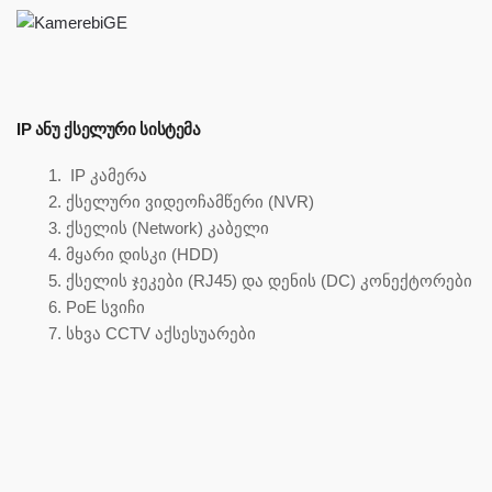
IP ᲐᲜᲣ ᲥᲡᲔᲚᲣᲠᲘ ᲡᲘᲡᲢᲔᲛᲐ
IP კამერა
ქსელური ვიდეოჩამწერი (NVR)
ქსელის (Network) კაბელი
მყარი დისკი (HDD)
ქსელის ჯეკები (RJ45) და დენის (DC) კონექტორები
PoE სვიჩი
სხვა CCTV აქსესუარები