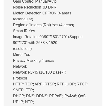
Gain Control Manual/Auto
Noise Reduction 3D DNR
Motion Detection OFF/ON (4 areas,
rectangular)
Region of Interest(RoI) Yes (4 areas)
Smart IR Yes
Image Rotation 0°/90°/180°/270° (Support
90°/270° with 2688 × 1520
resolution.)
Mirror Yes
Privacy Masking 4 areas
Network
Network RJ-45 (10/100 Base-T)
Protocol
HTTP; TCP; ARP; RTSP; RTP; UDP; RTCP;
SMTP; FTP;
DHCP; DNS; DDNS; PPPoE; IPv4/v6; QoS;
UPnP; NTP;