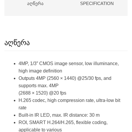
ᲐᲦᲬᲔᲠᲐ
SPECIFICATION
აღწერა
4MP, 1/3” CMOS image sensor, low illuminance,
high image definition
Outputs 4MP (2560 × 1440) @25/30 fps, and
supports max. 4MP
(2688 × 1520) @20 fps
H.265 codec, high compression rate, ultra-low bit
rate
Built-in IR LED, max. IR distance: 30 m
ROI, SMART H.264/H.265, flexible coding,
applicable to various