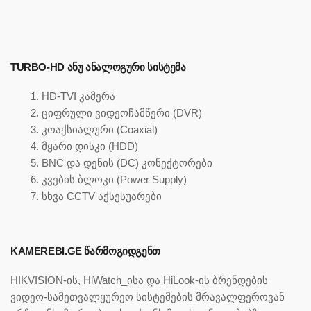
TURBO-HD ᲐᲜᲣ ᲐᲜᲐᲚᲝᲒᲣᲠᲘ ᲡᲘᲡᲢᲔᲛᲐ
HD-TVI კამერა
ციფრული ვიდეოჩამწერი (DVR)
კოაქსიალური (Coaxial)
მყარი დისკი (HDD)
BNC და დენის (DC) კონექტორები
კვების ბლოკი (Power Supply)
სხვა CCTV აქსესუარები
KAMEREBI.GE ᲬᲐᲠᲛᲝᲒᲘᲓᲒᲔᲜᲗ
HIKVISION-ის, HiWatch_ისა და HiLook-ის ბრენდების
ვიდეო-სამეთვალყურეო სისტემების მრავალფეროვან