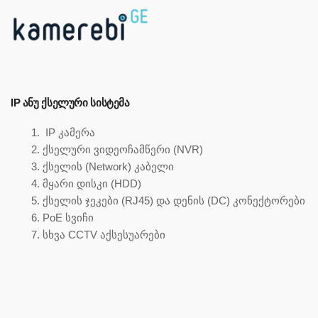
IP ᲐᲜᲣ ᲥᲡᲔᲚᲣᲠᲘ ᲡᲘᲡᲢᲔᲛᲐ
IP კამერა
ქსელური ვიდეოჩამწერი (NVR)
ქსელის (Network) კაბელი
მყარი დისკი (HDD)
ქსელის ჯეკები (RJ45) და დენის (DC) კონექტორები
PoE სვიჩი
სხვა CCTV აქსესუარები