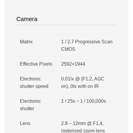
Camera
Matrix
1 / 2.7 Progressive Scan
CMOS
Effective Pixels
2592×1944
Electronic
0.01lx @ (F1.2, AGC
shutter speed
on), 0lx with on IR
Electronic
1 / 25s ~ 1 / 100,000s
shutter
Lens
2.8 – 12mm @ F1.4,
motorized zoom lens