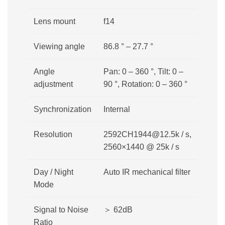
Lens mount
f14
Viewing angle
86.8 ° – 27.7 °
Angle
Pan: 0 – 360 °, Tilt: 0 –
adjustment
90 °, Rotation: 0 – 360 °
Synchronization
Internal
Resolution
2592CH1944@12.5k / s,
2560×1440 @ 25k / s
Day / Night
Auto IR mechanical filter
Mode
Signal to Noise
＞ 62dB
Ratio