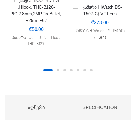
₾
273.00
₾
50.00
კამერა HiWatch DS-T507(C)
VF Lens
კამერა,ECO, HD TVI ,Hilook,
THC-B120-
PIC,2.8mm,2MP,Fix,Bullet,IR25m
,IP67
ᲐᲦᲬᲔᲠᲐ
SPECIFICATION