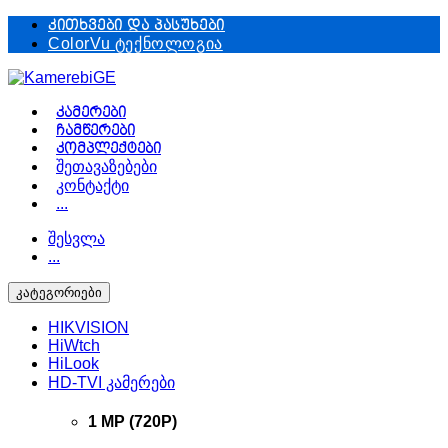
Skip
Skip
კითხვები და პასუხები
to
to
ColorVu ტექნოლოგია
navigation
content
კამერები
ჩამწერები
კომპლექტები
შეთავაზებები
კონტაქტი
...
შესვლა
...
კატეგორიები
HIKVISION
HiWtch
HiLook
HD-TVI კამერები
1 MP (720P)