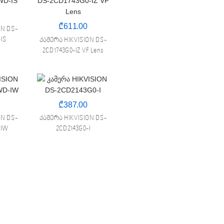
₾
611.00
ON DS-
IS
კამერა HIKVISION DS-
2CD1743G0-IZ VF Lens
₾
387.00
ON DS-
კამერა HIKVISION DS-
-IW
2CD2143G0-I