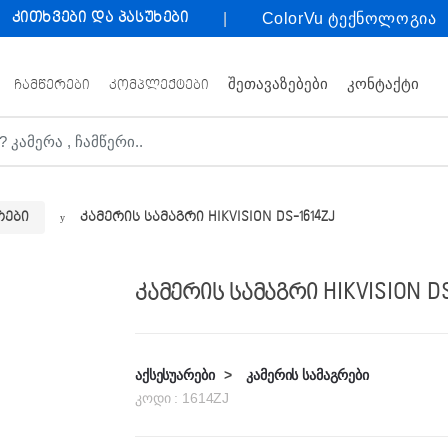
კითხვები და პასუხები
ColorVu ტექნოლოგია
ᲨᲔᲗᲐᲕᲐᲖᲔᲑᲔᲑᲘ
ᲙᲝᲜᲢᲐᲥᲢᲘ
ᲩᲐᲛᲬᲔᲠᲔᲑᲘ
ᲙᲝᲛᲞᲚᲔᲥᲢᲔᲑᲘ
რები
კამერის სამაგრი HIKVISION DS-1614ZJ
კამერის სამაგრი HIKVISION DS
აქსესუარები
>
კამერის სამაგრები
კოდი :
1614ZJ