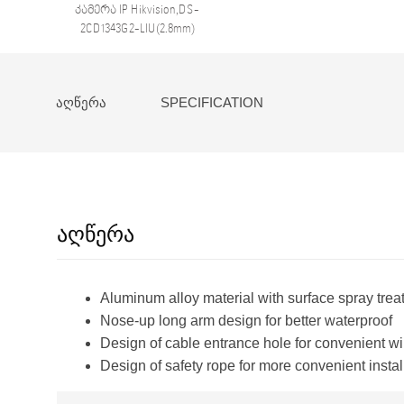
კამერა IP Hikvision,DS-
2CD1343G2-LIU(2.8mm)
4mp,Turret,IR30m
ᲐᲦᲬᲔᲠᲐ
SPECIFICATION
აღწერა
Aluminum alloy material with surface spray tre
Nose-up long arm design for better waterproof
Design of cable entrance hole for convenient wi
Design of safety rope for more convenient instal