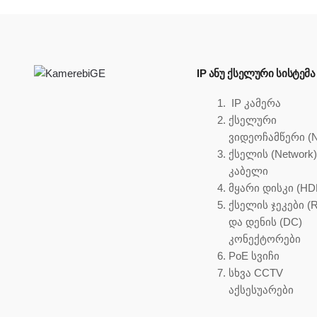
IP ᲐᲜᲣ ᲥᲡᲔᲚᲣᲠᲘ ᲡᲘᲡᲢᲔᲛᲐ
IP კამერა
ქსელური
ვიდეოჩამწერი (
ქსელის (Network
კაბელი
მყარი დისკი (HD
ქსელის ჯეკები (R
და დენის (DC)
კონექტორები
PoE სვიჩი
სხვა CCTV
აქსესუარები