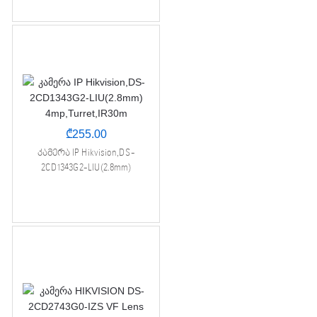
₾
255.00
კამერა IP Hikvision,DS-
2CD1343G2-LIU(2.8mm)
4mp,Turret,IR30m