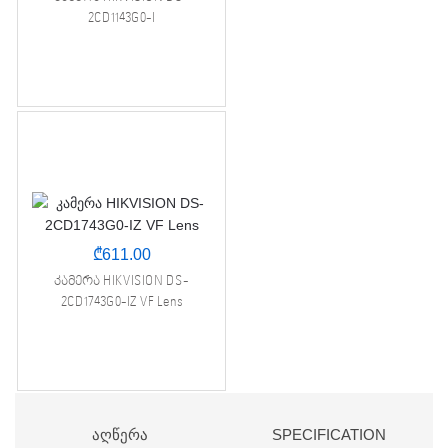
2CD1143G0-I
₾
611.00
კამერა HIKVISION DS-
2CD1743G0-IZ VF Lens
ᲐᲦᲬᲔᲠᲐ
SPECIFICATION