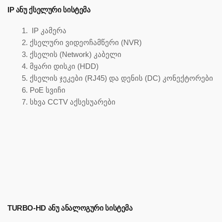
IP ᲐᲜᲣ ᲥᲡᲔᲚᲣᲠᲘ ᲡᲘᲡᲢᲔᲛᲐ
IP კამერა
ქსელური ვიდეოჩამწერი (NVR)
ქსელის (Network) კაბელი
მყარი დისკი (HDD)
ქსელის ჯეკები (RJ45) და დენის (DC) კონექტორები
PoE სვიჩი
სხვა CCTV აქსესუარები
TURBO-HD ᲐᲜᲣ ᲐᲜᲐᲚᲝᲒᲣᲠᲘ ᲡᲘᲡᲢᲔᲛᲐ