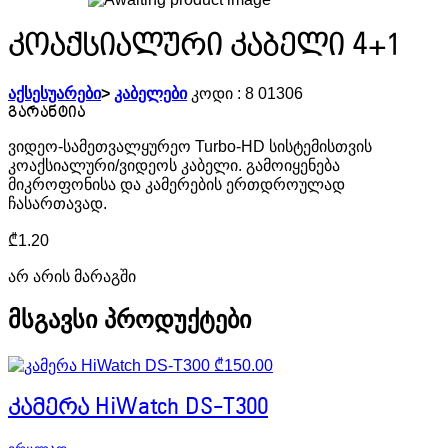
კოაქსიალური კაბელი 4+1
აქსესუარები
>
კაბელები
კოდი :
8 01306
ვიდეო-სამეთვალყურეო Turbo-HD სისტემისთვის
კოაქსიალური/ვიდეოს კაბელი. გამოიყენება
მიკროფონისა და კამერების ერთდროულად
ჩასართავად.
₾
1.20
არ არის მარაგში
მსგავსი პროდუქტები
₾
150.00
კამერა HiWatch DS-T300