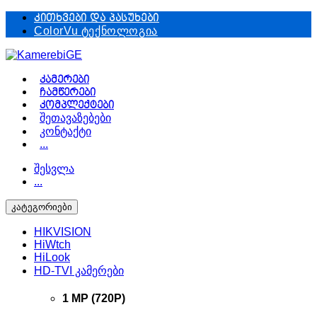
Skip
Skip
კითხვები და პასუხები
to
to
ColorVu ტექნოლოგია
navigation
content
კამერები
ჩამწერები
კომპლექტები
შეთავაზებები
კონტაქტი
...
შესვლა
...
კატეგორიები
HIKVISION
HiWtch
HiLook
HD-TVI კამერები
1 MP (720P)