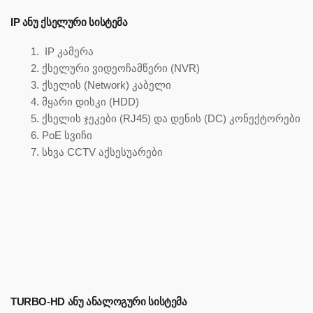
IP ᲐᲜᲣ ᲥᲡᲔᲚᲣᲠᲘ ᲡᲘᲡᲢᲔᲛᲐ
IP კამერა
ქსელური ვიდეოჩამწერი (NVR)
ქსელის (Network) კაბელი
მყარი დისკი (HDD)
ქსელის ჯეკები (RJ45) და დენის (DC) კონექტორები
PoE სვიჩი
სხვა CCTV აქსესუარები
TURBO-HD ᲐᲜᲣ ᲐᲜᲐᲚᲝᲒᲣᲠᲘ ᲡᲘᲡᲢᲔᲛᲐ