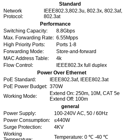
Standard
Network
IEEE802.3,802.3u, 802.3x, 802.3af,
Protocol:
802.3at
Performance
Switching Capacity:
8.8Gbps
Max. Forwarding Rate:
6.55Mpps
High Priority Ports:
Ports 1-8
Forwarding Mode:
Store-and-forward
MAC Address Table:
4k
Flow Control:
IEEE802.3x full duplex
Power Over Ethernet
PoE Standard:
IEEE802.3af, IEEE802.3at
PoE Power Budget:
370W
Extend On: 250m, 10M, CAT 5e
Working Mode:
Extend Off: 100m
general
Power Supply:
100-240V AC, 50 / 60Hz
Power Consumption:
≤440W
Surge Protection:
4KV
Working
Temperature: 0 ℃ -40 ℃
Temperature: