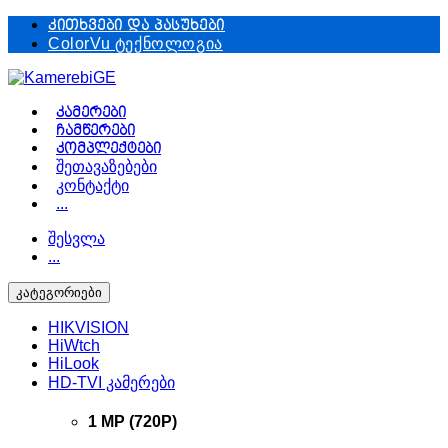
Skip
Skip
კითხვები და პასუხები
to
to
ColorVu ტექნოლოგია
navigation
content
კამერები
ჩამწერები
კომპლექტები
შეთავაზებები
კონტაქტი
...
შესვლა
...
კატეგორიები
HIKVISION
HiWtch
HiLook
HD-TVI კამერები
1 MP (720P)