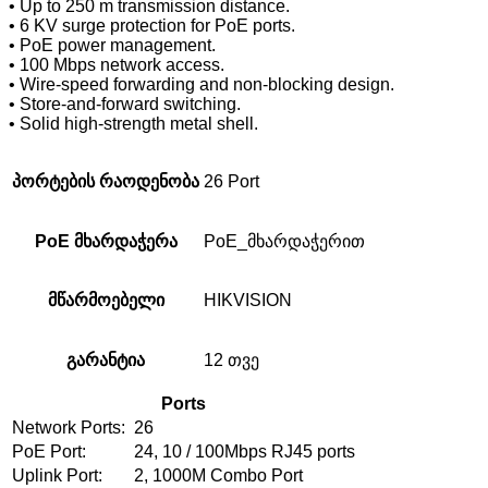
• Up to 250 m transmission distance.
• 6 KV surge protection for PoE ports.
• PoE power management.
• 100 Mbps network access.
• Wire-speed forwarding and non-blocking design.
• Store-and-forward switching.
• Solid high-strength metal shell.
პორტების რაოდენობა
26 Port
PoE მხარდაჭერა
PoE_მხარდაჭერით
მწარმოებელი
HIKVISION
გარანტია
12 თვე
Ports
Network Ports:
26
PoE Port:
24, 10 / 100Mbps RJ45 ports
Uplink Port:
2, 1000M Combo Port