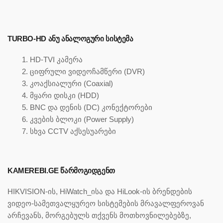
TURBO-HD ᲐᲜᲣ ᲐᲜᲐᲚᲝᲒᲣᲠᲘ ᲡᲘᲡᲢᲔᲛᲐ
HD-TVI კამერა
ციფრული ვიდეოჩამწერი (DVR)
კოაქსიალური (Coaxial)
მყარი დისკი (HDD)
BNC და დენის (DC) კონექტორები
კვების ბლოკი (Power Supply)
სხვა CCTV აქსესუარები
KAMEREBI.GE ᲬᲐᲠᲛᲝᲒᲘᲓᲒᲔᲜᲗ
HIKVISION-ის, HiWatch_ისა და HiLook-ის ბრენდების
ვიდეო-სამეთვალყურეო სისტემების მრავალფეროვან
არჩევანს, მორგებულს თქვენს მოთხოვნილებებზე,