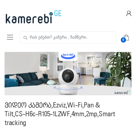
Skip
Skip
to
to
navigation
content
ძებნა:
0
ვიდეო კამერა,Ezviz,Wi-Fi,Pan &
Tilt,CS-H6c-R105-1L2WF,4mm,2mp,Smart
tracking