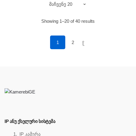
Sorted
Showing 1–20 of 40 results
by
price:
1
2
low
to
high
IP ᲐᲜᲣ ᲥᲡᲔᲚᲣᲠᲘ ᲡᲘᲡᲢᲔᲛᲐ
IP კამერა