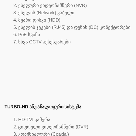
ქსელური ვიდეოჩამწერი (NVR)
ქსელის (Network) კაბელი
მყარი დისკი (HDD)
ქსელის ჯეკები (RJ45) და დენის (DC) კონექტორები
PoE სვიჩი
სხვა CCTV აქსესუარები
TURBO-HD ᲐᲜᲣ ᲐᲜᲐᲚᲝᲒᲣᲠᲘ ᲡᲘᲡᲢᲔᲛᲐ
HD-TVI კამერა
ციფრული ვიდეოჩამწერი (DVR)
კოაქსიალური (Coaxial)