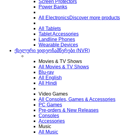
Screen Protectors
Power Banks
All Electronics
Discover more products
All Tablets
Tablet Accessories
Landline Phones
Wearable Devices
ქსელური ვიდეოჩამწერები (NVR)
Movies & TV Shows
All Movies & TV Shows
Blu-ray
All English
All Hindi
Video Games
All Consoles, Games & Accessories
PC Games
Pre-orders & New Releases
Consoles
Accessories
Music
All Music