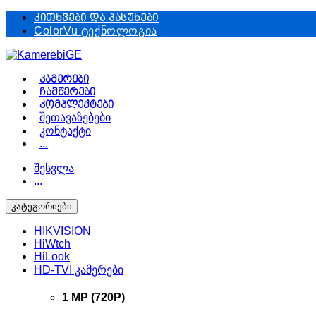
Skip
Skip
კითხვები და პასუხები
to
to
ColorVu ტექნოლოგია
navigation
content
კამერები
ჩამწერები
კომპლექტები
შეთავაზებები
კონტაქტი
...
შესვლა
...
კატეგორიები
HIKVISION
HiWtch
HiLook
HD-TVI კამერები
1 MP (720P)