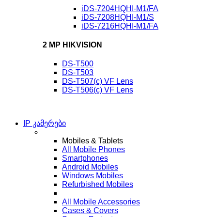
iDS-7204HQHI-M1/FA
iDS-7208HQHI-M1/S
iDS-7216HQHI-M1/FA
2 MP HIKVISION
DS-T500
DS-T503
DS-T507(c) VF Lens
DS-T506(c) VF Lens
IP კამერები
Mobiles & Tablets
All Mobile Phones
Smartphones
Android Mobiles
Windows Mobiles
Refurbished Mobiles
All Mobile Accessories
Cases & Covers