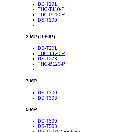
DS-T101
THC-T110-P
THC-B110-P
DS-T100
2 MP (1080P)
DS-T201
THC-T120-P
DS-T273
THC-B120-P
3 MP
DS-T300
DS-T303
5 MP
DS-T500
DS-T503
DS-T507(c) VF Lens