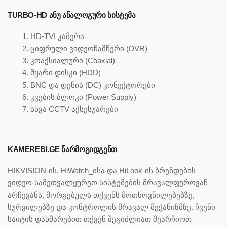
TURBO-HD ᲐᲜᲣ ᲐᲜᲐᲚᲝᲒᲣᲠᲘ ᲡᲘᲡᲢᲔᲛᲐ
HD-TVI კამერა
ციფრული ვიდეოჩამწერი (DVR)
კოაქსიალური (Coaxial)
მყარი დისკი (HDD)
BNC და დენის (DC) კონექტორები
კვების ბლოკი (Power Supply)
სხვა CCTV აქსესუარები
KAMEREBI.GE ᲬᲐᲠᲛᲝᲒᲘᲓᲒᲔᲜᲗ
HIKVISION-ის, HiWatch_ისა და HiLook-ის ბრენდების
ვიდეო-სამეთვალყურეო სისტემების მრავალფეროვან
არჩევანს, მორგებულს თქვენს მოთხოვნილებებზე,
სურვილებზე და კონტროლის მრავალ მექანიზმზე. ჩვენი
საიტის დახმარებით თქვენ შეგიძლიათ შეარჩიოთ