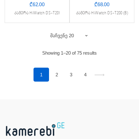
₾
62.00
₾
68.00
კამერა HiWatch DS-T201
კამერა HiWatch DS-T200 (B)
Sorted
Showing 1–20 of 75 results
by
price:
1
2
3
4
low
to
high