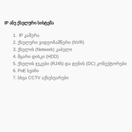
IP ᲐᲜᲣ ᲥᲡᲔᲚᲣᲠᲘ ᲡᲘᲡᲢᲔᲛᲐ
IP კამერა
ქსელური ვიდეოჩამწერი (NVR)
ქსელის (Network) კაბელი
მყარი დისკი (HDD)
ქსელის ჯეკები (RJ45) და დენის (DC) კონექტორები
PoE სვიჩი
სხვა CCTV აქსესუარები